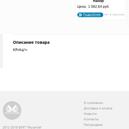
Набор
Цена:
бокалы+графин+рюмки
1 082,64 руб.
"Ветка"
Подробнее
Описание товара
KR164/11
О компании
Доставка и оплата
Новости
Контакты
Распродажа
2012-2018 ©ИП “Мусатов”