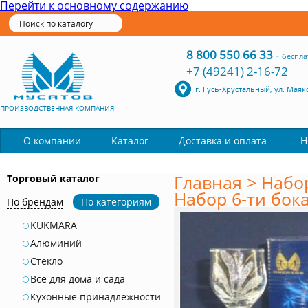
Перейти к основному содержанию
8 800 550 66 33
-
беспла
+7 (49241) 2-16-72
г. Гусь-Хрустальный, ул. Маяк
ПРОИЗВОДСТВЕННАЯ КОМПАНИЯ
Каталог
О компании
Доставка и оплата
Н
Главная
>
Набо
Торговый каталог
Набор 6-ти бока
По брендам
По категориям
KUKMARA
Алюминий
Стекло
Все для дома и сада
Кухонные принадлежности