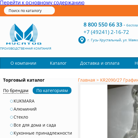
Перейти к основному содержанию
8 800 550 66 33
-
беспла
+7 (49241) 2-16-72
г. Гусь-Хрустальный, ул. Маяк
ПРОИЗВОДСТВЕННАЯ КОМПАНИЯ
Каталог
О компании
Доставка и оплата
Н
Торговый каталог
Главная
>
KR2090/27 Графин
По брендам
По категориям
KUKMARA
Алюминий
Стекло
Все для дома и сада
Кухонные принадлежности