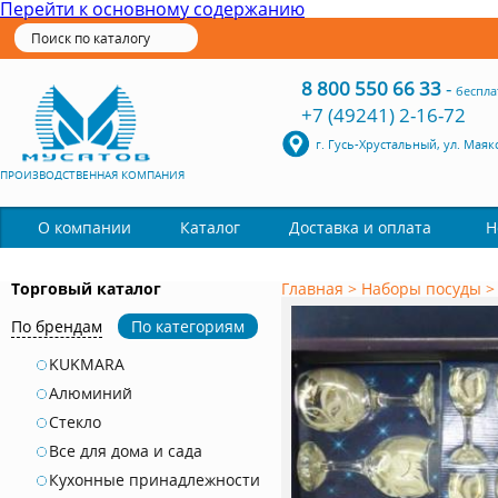
Перейти к основному содержанию
8 800 550 66 33
-
беспла
+7 (49241) 2-16-72
г. Гусь-Хрустальный, ул. Маяк
ПРОИЗВОДСТВЕННАЯ КОМПАНИЯ
Каталог
О компании
Доставка и оплата
Н
Торговый каталог
Главная
>
Наборы посуды
По брендам
По категориям
KUKMARA
Алюминий
Стекло
Все для дома и сада
Кухонные принадлежности