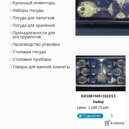
Кухонный инвентарь
Наборы посуды
Посуда для напитков
Посуда для хранения
Принадлежности для
инструментов
Производство упаковки
Столовая посуда
Столовые приборы
Товары для ванной комнаты
KR188+500+1022/13
Набор
Цена:
бренди+графин+стопки
1 199,73 руб.
"Лилия"
Подробнее