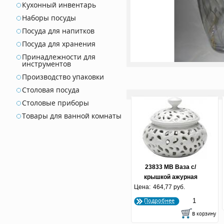
Кухонный инвентарь
Наборы посуды
Посуда для напитков
Посуда для хранения
Принадлежности для
инструментов
Производство упаковки
Столовая посуда
Столовые приборы
Товары для ванной комнаты
23833 МВ Ваза с/
крышкой ажурная
Цена:
11х11х10 см
464,77 руб.
Подробнее