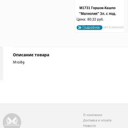
М1731 Горшок-Кашпо
"Магнолия" 3л. с под.
Цена:
80,32 руб.
(зеленый)
Подробнее
Описание товара
М1089
О компании
Доставка и оплата
Новости