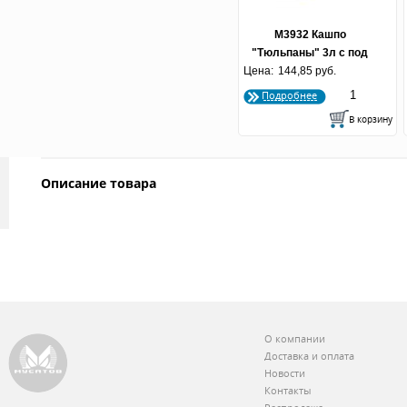
М3932 Кашпо
"Тюльпаны" 3л с под
Цена:
прямоуг (уп20)
144,85 руб.
Подробнее
Описание товара
О компании
Доставка и оплата
Новости
Контакты