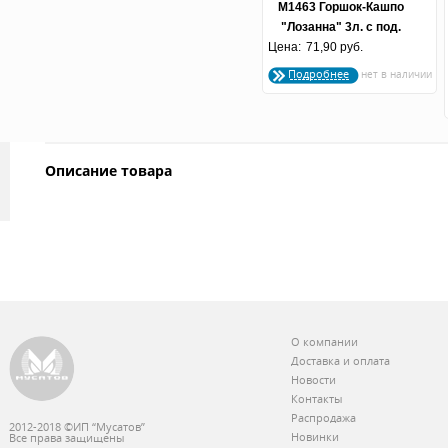
М1463 Горшок-Кашпо
"Лозанна" 3л. с под.
Цена:
71,90 руб.
(медный)
Подробнее
Описание товара
О компании
Доставка и оплата
Новости
Контакты
Распродажа
2012-2018 ©ИП “Мусатов”
Новинки
Все права защищены