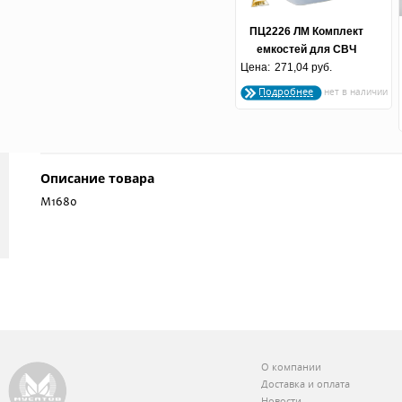
ПЦ2226 ЛМ Комплект
емкостей для СВЧ
Цена:
"Galaxy" лайм
271,04 руб.
Подробнее
Описание товара
М1680
О компании
Доставка и оплата
Новости