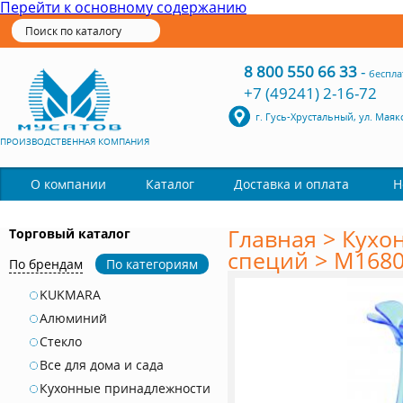
Перейти к основному содержанию
8 800 550 66 33
-
беспла
+7 (49241) 2-16-72
г. Гусь-Хрустальный, ул. Маяк
ПРОИЗВОДСТВЕННАЯ КОМПАНИЯ
Каталог
О компании
Доставка и оплата
Н
Главная
>
Кухо
Торговый каталог
специй
>
М1680
По брендам
По категориям
KUKMARA
Алюминий
Стекло
Все для дома и сада
Кухонные принадлежности