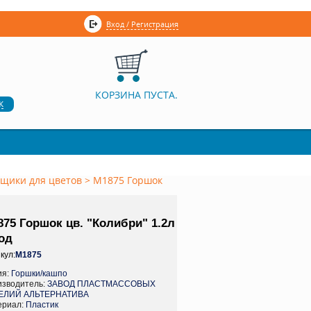
Вход / Регистрация
КОРЗИНА ПУСТА.
к
щики для цветов
>
М1875 Горшок
75 Горшок цв. "Колибри" 1.2л
од
кул:
М1875
ия:
Горшки/кашпо
изводитель:
ЗАВОД ПЛАСТМАССОВЫХ
ЕЛИЙ АЛЬТЕРНАТИВА
ериал:
Пластик