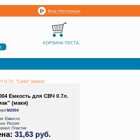
Вход / Регистрация
КОРЗИНА ПУСТА.
к
 0.7л. "Смак" (маки)
004 Емкость для СВЧ 0.7л.
ак" (маки)
кул:
М2004
ия:
Ёмкости
ана:
Россия
ериал:
Пластик
31,63 руб.