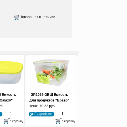
 Емкость
GR1065 ОВЩ Емкость
Galaxy"
для продуктов "Браво"
ая 1.2 л.
уб.
Цена:
Овощи квадратная 0.75
70,32 руб.
он
л. (по 50 шт.)
Подробнее