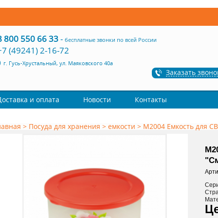
8 800 550 66 33
-
бесплатные звонки по всей России
+7 (49241) 2-16-72
г. Гусь-Хрустальный, ул. Маяковского 40а
Заказать звоно
Доставка и оплата
Новости
Контакты
лавная
>
Посуда для хранения
>
емкости
>
М2004 Емкость для СВЧ
М2
"См
Арти
Сер
Стр
Мат