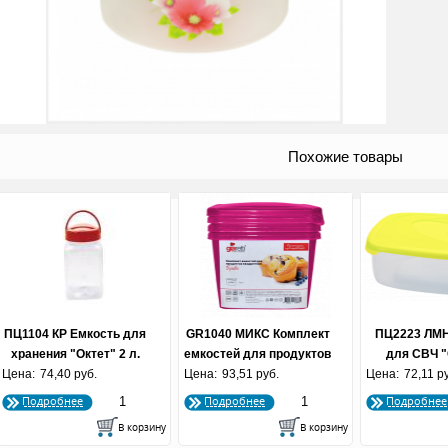
Похожие товары
ПЦ1104 КР Емкость для
GR1040 МИКС Комплект
ПЦ2223 ЛМН
хранения "Октет" 2 л.
емкостей для продуктов
для СВЧ "
Цена:
ПЭТ красная
74,40 руб.
Цена:
Браво квадратных 0.75
93,51 руб.
Цена:
прямоугольн
72,11 р
л. (3 шт.) микс
лим
Подробнее
Подробнее
Подробнее