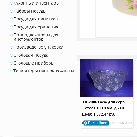
Кухонный инвентарь
Наборы посуды
Посуда для напитков
Посуда для хранения
Принадлежности для
инструментов
Производство упаковки
Столовая посуда
Столовые приборы
Товары для ванной комнаты
ПС7086 Ваза для серв/
стола в.110 мм. д.218
Цена:
мм. (по 3 шт.)
1 572,47 руб.
Подробнее