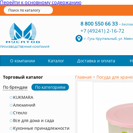
Перейти к основному содержанию
8 800 550 66 33
-
беспла
+7 (49241) 2-16-72
г. Гусь-Хрустальный, ул. Маяк
ПРОИЗВОДСТВЕННАЯ КОМПАНИЯ
Каталог
О компании
Доставка и оплата
Н
Торговый каталог
Главная
>
Посуда для хран
По брендам
По категориям
KUKMARA
Алюминий
Стекло
Все для дома и сада
Кухонные принадлежности