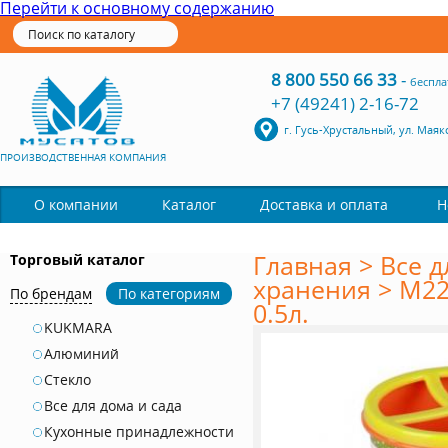
Перейти к основному содержанию
8 800 550 66 33
-
беспла
+7 (49241) 2-16-72
г. Гусь-Хрустальный, ул. Маяк
ПРОИЗВОДСТВЕННАЯ КОМПАНИЯ
Каталог
О компании
Доставка и оплата
Н
Главная
>
Все д
Торговый каталог
хранения
>
М22
По брендам
По категориям
0.5л.
KUKMARA
Алюминий
Стекло
Все для дома и сада
Кухонные принадлежности