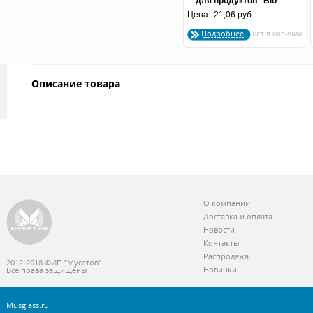
для продуктов "Bio"
Цена:
круглая 0.5 л. с крышкой
21,06 руб.
лимон
Подробнее
Описание товара
О компании
Доставка и оплата
Новости
Контакты
Распродажа
2012-2018 ©ИП “Мусатов”
Новинки
Все права защищены
Musglass.ru