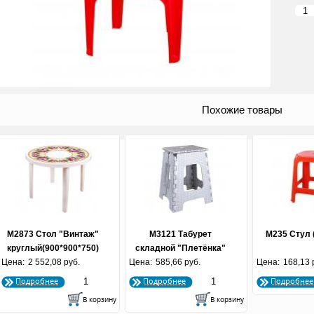
Похожие товары
М2873 Стол "Винтаж"
М3121 Табурет
М235 Стул 
круглый(900*900*750)
складной "Плетёнка"
Цена:
2 552,08 руб.
(белый)
Цена:
(большой) (по 5 шт.)
585,66 руб.
Цена:
168,13 
Подробнее
Подробнее
Подробнее