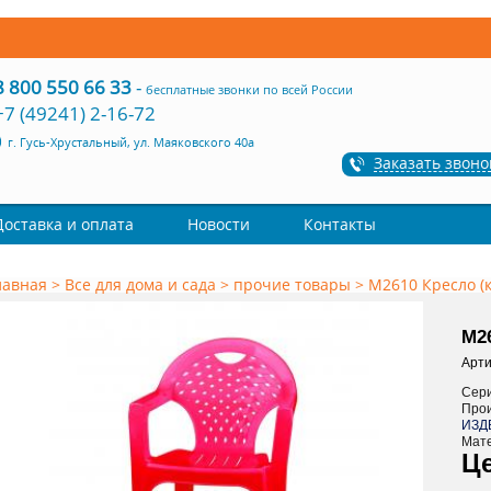
8 800 550 66 33
-
бесплатные звонки по всей России
+7 (49241) 2-16-72
г. Гусь-Хрустальный, ул. Маяковского 40а
Заказать звоно
Доставка и оплата
Новости
Контакты
лавная
>
Все для дома и сада
>
прочие товары
>
М2610 Кресло (к
М26
Арти
Сер
Про
ИЗД
Мат