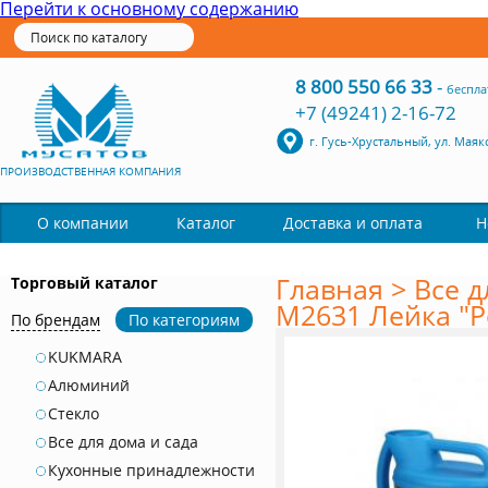
Перейти к основному содержанию
8 800 550 66 33
-
беспла
+7 (49241) 2-16-72
г. Гусь-Хрустальный, ул. Маяк
ПРОИЗВОДСТВЕННАЯ КОМПАНИЯ
Каталог
О компании
Доставка и оплата
Н
Главная
>
Все д
Торговый каталог
М2631 Лейка "Ро
По брендам
По категориям
KUKMARA
Алюминий
Стекло
Все для дома и сада
Кухонные принадлежности