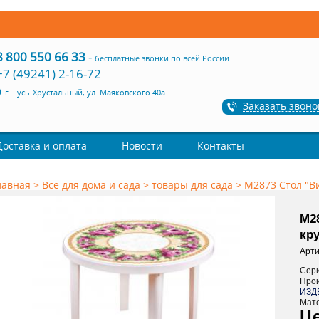
8 800 550 66 33
-
бесплатные звонки по всей России
+7 (49241) 2-16-72
г. Гусь-Хрустальный, ул. Маяковского 40а
Заказать звоно
Доставка и оплата
Новости
Контакты
лавная
>
Все для дома и сада
>
товары для сада
>
М2873 Стол "В
М2
кр
Арти
Сер
Про
ИЗД
Мат