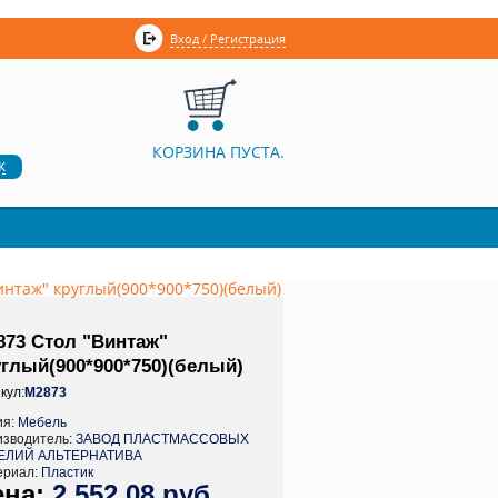
Вход / Регистрация
КОРЗИНА ПУСТА.
к
интаж" круглый(900*900*750)(белый)
873 Стол "Винтаж"
углый(900*900*750)(белый)
кул:
М2873
ия:
Мебель
изводитель:
ЗАВОД ПЛАСТМАССОВЫХ
ЕЛИЙ АЛЬТЕРНАТИВА
ериал:
Пластик
2 552,08 руб.