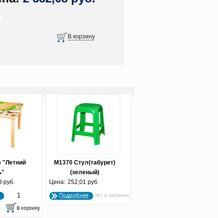
 "Летний
М1370 Стул(табурет)
ь"
(зеленый)
800*740)
8 руб.
Цена:
252,01 руб.
.)
Подробнее