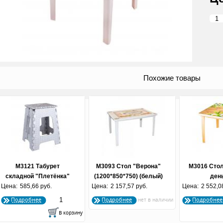
Похожие товары
М3121 Табурет
М3093 Стол "Верона"
М3016 Стол
складной "Плетёнка"
(1200*850*750) (белый)
ден
Цена:
(большой) (по 5 шт.)
585,66 руб.
Цена:
2 157,57 руб.
Цена:
квадр(800*
2 552,0
(беж
Подробнее
Подробнее
Подробнее