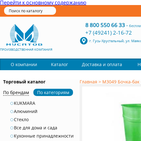
Перейти к основному содержанию
8 800 550 66 33
-
беспла
+7 (49241) 2-16-72
г. Гусь-Хрустальный, ул. Маяк
ПРОИЗВОДСТВЕННАЯ КОМПАНИЯ
Каталог
О компании
Доставка и оплата
Н
Торговый каталог
Главная
>
М3049 Бочка-бак 
По брендам
По категориям
KUKMARA
Алюминий
Стекло
Все для дома и сада
Кухонные принадлежности