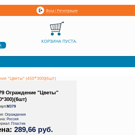
Вход / Регистрация
КОРЗИНА ПУСТА.
к
ие "Цветы" (450*300)(6шт)
79 Ограждение "Цветы"
0*300)(6шт)
кул:
М379
ия:
Ограждения
ана:
Россия
ериал:
Пластик
289,66 руб.