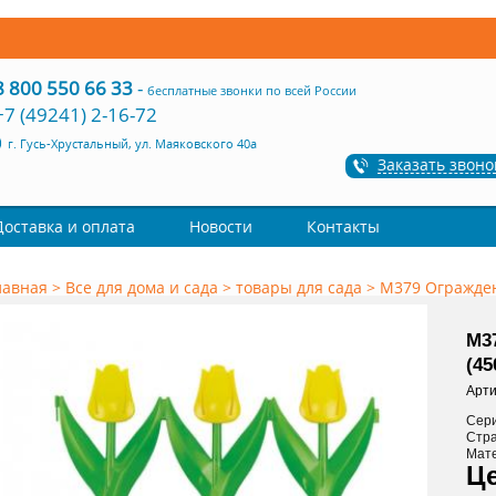
8 800 550 66 33
-
бесплатные звонки по всей России
+7 (49241) 2-16-72
г. Гусь-Хрустальный, ул. Маяковского 40а
Заказать звоно
Доставка и оплата
Новости
Контакты
лавная
>
Все для дома и сада
>
товары для сада
>
М379 Огражден
М3
(45
Арти
Сер
Стр
Мат