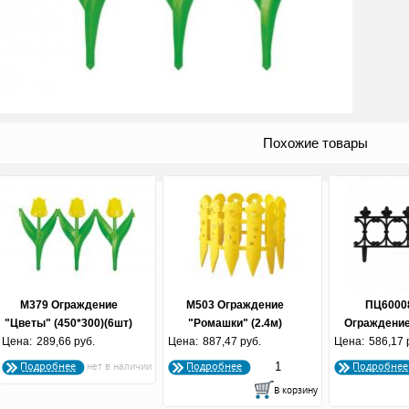
Похожие товары
М379 Ограждение
М503 Ограждение
ПЦ6000
"Цветы" (450*300)(6шт)
"Ромашки" (2.4м)
Ограждение
Цена:
289,66 руб.
Цена:
887,47 руб.
Цена:
декоративно
586,17 
черн
Подробнее
Подробнее
Подробнее