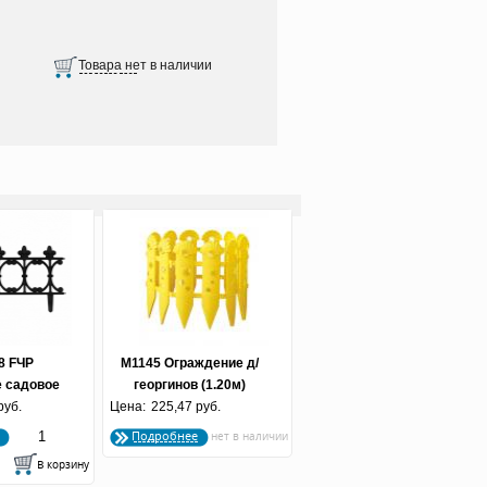
8 FЧР
М1145 Ограждение д/
 садовое
георгинов (1.20м)
е Корсика
руб.
Цена:
225,47 руб.
ый
Подробнее