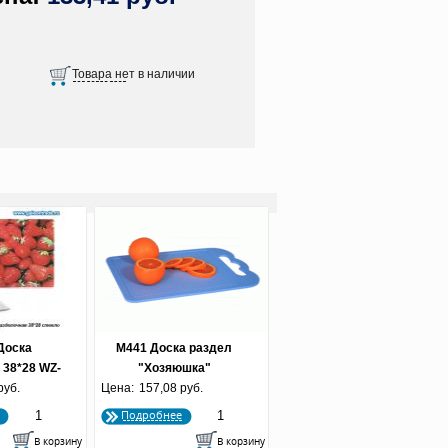
Доска
М441 Доска раздел
 38*28 WZ-
"Хозяюшка"
руб.
8
Цена:
(305*197*5)сред
157,08 руб.
Подробнее