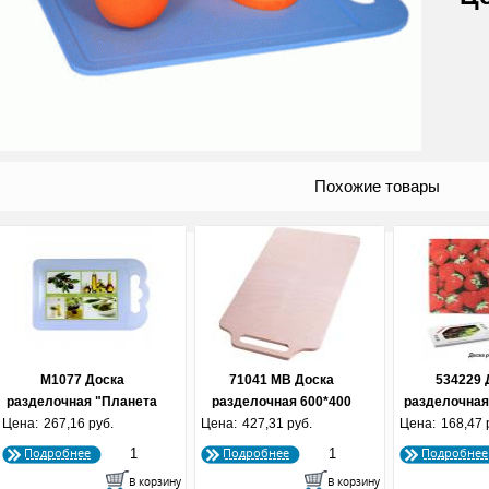
Похожие товары
М1077 Доска
71041 МВ Доска
534229 
разделочная "Планета
разделочная 600*400
разделочная
Цена:
витаминов" (355х230х5)
267,16 руб.
Цена:
427,31 руб.
см.
Цена:
168,47 
01
Подробнее
Подробнее
Подробнее