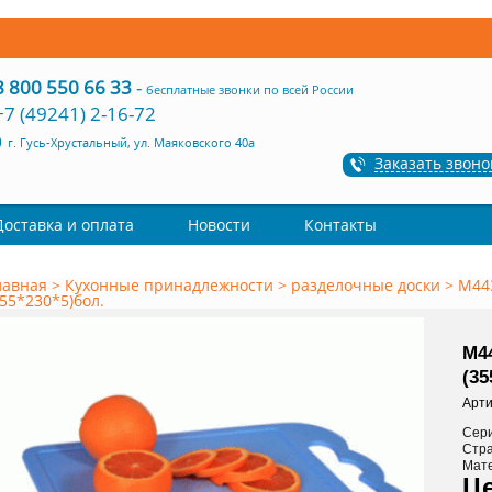
8 800 550 66 33
-
бесплатные звонки по всей России
+7 (49241) 2-16-72
г. Гусь-Хрустальный, ул. Маяковского 40а
Заказать звоно
Доставка и оплата
Новости
Контакты
лавная
>
Кухонные принадлежности
>
разделочные доски
>
М44
355*230*5)бол.
М4
(35
Арти
Сер
Стр
Мат