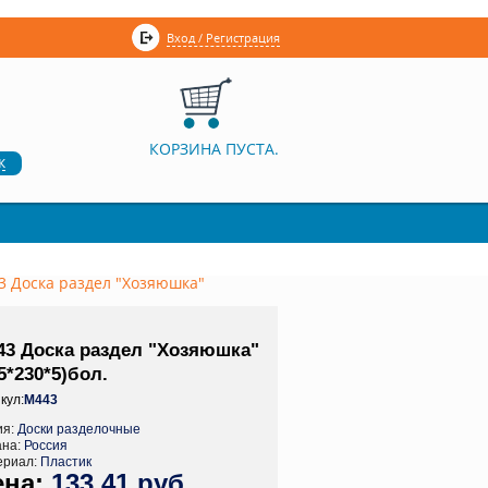
Вход / Регистрация
КОРЗИНА ПУСТА.
к
3 Доска раздел "Хозяюшка"
43 Доска раздел "Хозяюшка"
5*230*5)бол.
кул:
М443
ия:
Доски разделочные
ана:
Россия
ериал:
Пластик
133,41 руб.