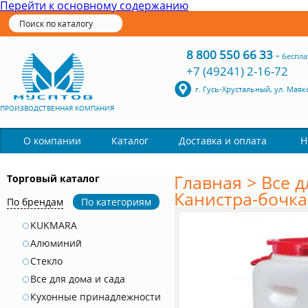
Перейти к основному содержанию
8 800 550 66 33
-
беспла
+7 (49241) 2-16-72
г. Гусь-Хрустальный, ул. Маяк
ПРОИЗВОДСТВЕННАЯ КОМПАНИЯ
Каталог
О компании
Доставка и оплата
Н
Главная
>
Все д
Торговый каталог
Канистра-бочка 
По брендам
По категориям
KUKMARA
Алюминий
Стекло
Все для дома и сада
Кухонные принадлежности