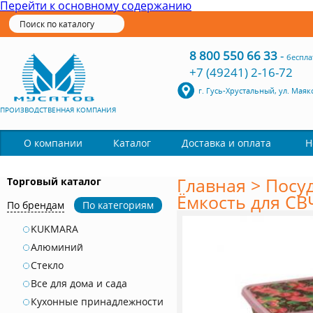
Перейти к основному содержанию
8 800 550 66 33
-
беспла
+7 (49241) 2-16-72
г. Гусь-Хрустальный, ул. Маяк
ПРОИЗВОДСТВЕННАЯ КОМПАНИЯ
Каталог
О компании
Доставка и оплата
Н
Главная
>
Посу
Торговый каталог
Ёмкость для СВ
По брендам
По категориям
KUKMARA
Алюминий
Стекло
Все для дома и сада
Кухонные принадлежности