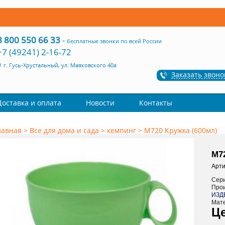
8 800 550 66 33
-
бесплатные звонки по всей России
+7 (49241) 2-16-72
г. Гусь-Хрустальный, ул. Маяковского 40а
Заказать звоно
Доставка и оплата
Новости
Контакты
лавная
>
Все для дома и сада
>
кемпинг
>
М720 Кружка (600мл)
М7
Арти
Сер
Про
ИЗД
Мат