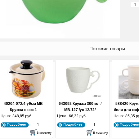
Похожие товары
40204-072/4-у9см МВ
643092 Кружка 300 мл /
588420 Круж
Кружка с нос 1
MB-127 /уп 12/72/
беля для каф
Цена:
348,85 руб.
Цена:
66,32 руб.
Цена:
85,35 р
(по 72
Подробнее
Подробнее
Подробнее