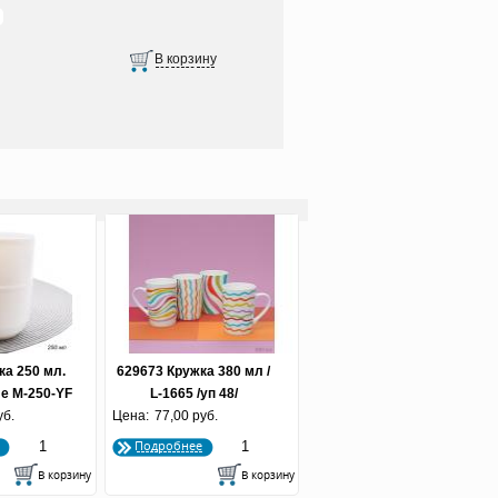
ка 250 мл.
629673 Кружка 380 мл /
е М-250-YF
L-1665 /уп 48/
уб.
 шт.)
Цена:
77,00 руб.
Подробнее