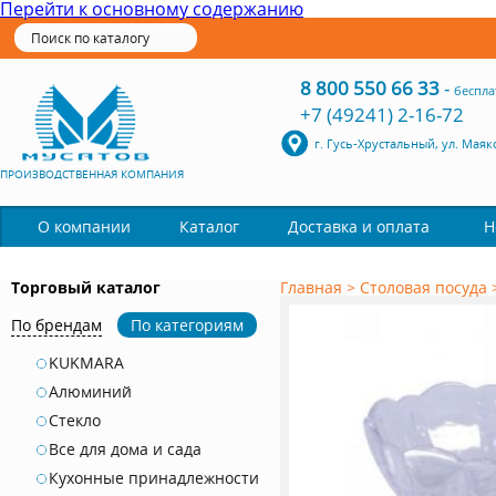
Перейти к основному содержанию
8 800 550 66 33
-
беспла
+7 (49241) 2-16-72
г. Гусь-Хрустальный, ул. Маяк
ПРОИЗВОДСТВЕННАЯ КОМПАНИЯ
Каталог
О компании
Доставка и оплата
Н
Торговый каталог
Главная
>
Столовая посуда
По брендам
По категориям
KUKMARA
Алюминий
Стекло
Все для дома и сада
Кухонные принадлежности