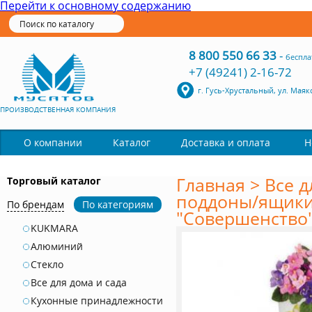
Перейти к основному содержанию
8 800 550 66 33
-
беспла
+7 (49241) 2-16-72
г. Гусь-Хрустальный, ул. Маяк
ПРОИЗВОДСТВЕННАЯ КОМПАНИЯ
Каталог
О компании
Доставка и оплата
Н
Главная
>
Все д
Торговый каталог
поддоны/ящики
По брендам
По категориям
"Совершенство" 
KUKMARA
Алюминий
Стекло
Все для дома и сада
Кухонные принадлежности