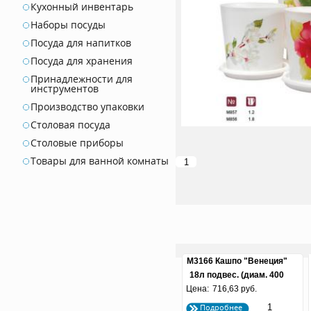
Кухонный инвентарь
Наборы посуды
Посуда для напитков
Посуда для хранения
Принадлежности для
инструментов
Производство упаковки
Столовая посуда
Столовые приборы
Товары для ванной комнаты
М3166 Кашпо "Венеция"
18л подвес. (диам. 400
Цена:
716,63 руб.
мм) (зел)
Подробнее