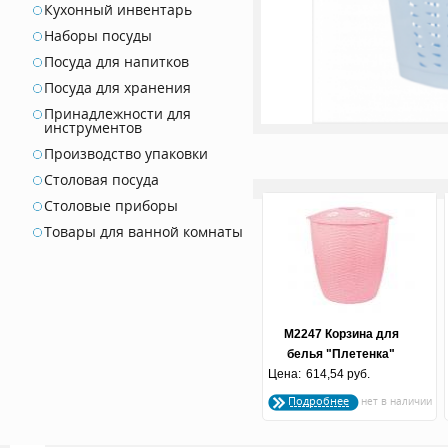
Кухонный инвентарь
Наборы посуды
Посуда для напитков
Посуда для хранения
Принадлежности для
инструментов
Производство упаковки
Столовая посуда
Столовые приборы
Товары для ванной комнаты
М2247 Корзина для
белья "Плетенка"
Цена:
45л.круг (розов)
614,54 руб.
Подробнее