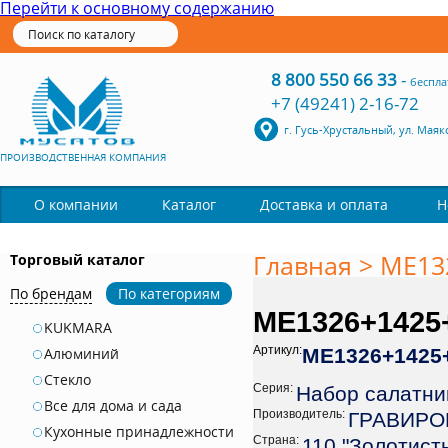
Перейти к основному содержанию
8 800 550 66 33
-
беспла
+7 (49241) 2-16-72
г. Гусь-Хрустальный, ул. Маяк
ПРОИЗВОДСТВЕННАЯ КОМПАНИЯ
Каталог
О компании
Доставка и оплата
Н
Главная
>
ME13
Торговый каталог
По брендам
По категориям
ME1326+1425+
KUKMARA
Артикул:
Алюминий
ME1326+1425+
Стекло
Серия:
Набор салатни
Все для дома и сада
Производитель:
ГРАВИРО
Кухонные принадлежности
Страна:
110 "Золотист