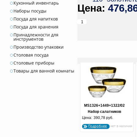
Кухонный инвентарь
476,8
Наборы посуды
Посуда для напитков
Посуда для хранения
Принадлежности для
инструментов
Производство упаковки
Столовая посуда
Столовые приборы
Товары для ванной комнаты
MS1326+1449+1322/02
Набор салатников
Цена:
d=190.160.110
390,78 руб.
"Гармония" ¼
Подробнее