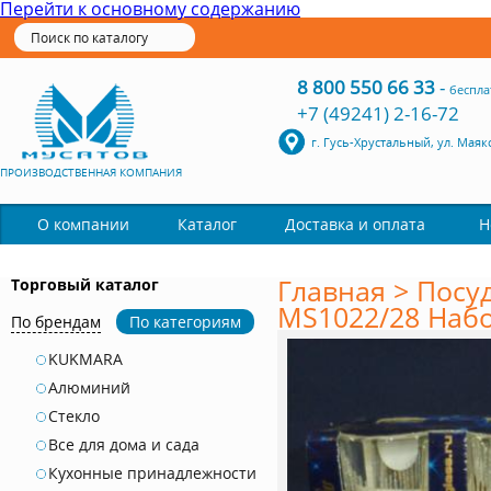
Перейти к основному содержанию
8 800 550 66 33
-
беспла
+7 (49241) 2-16-72
г. Гусь-Хрустальный, ул. Маяк
ПРОИЗВОДСТВЕННАЯ КОМПАНИЯ
Каталог
О компании
Доставка и оплата
Н
Главная
>
Посуд
Торговый каталог
MS1022/28 Набо
По брендам
По категориям
KUKMARA
Алюминий
Стекло
Все для дома и сада
Кухонные принадлежности