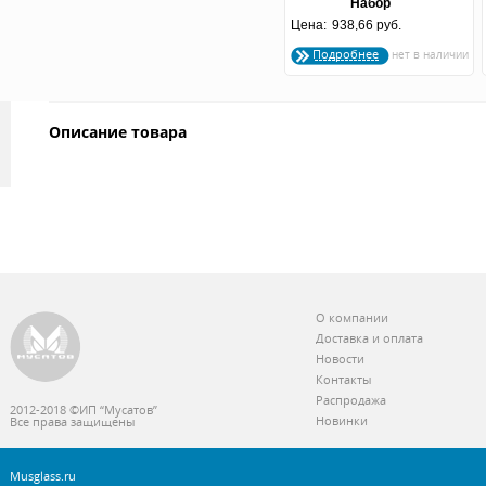
Набор
Цена:
бокалы+графин+стопки
938,66 руб.
"Штрих"
Подробнее
Описание товара
О компании
Доставка и оплата
Новости
Контакты
Распродажа
2012-2018 ©ИП “Мусатов”
Новинки
Все права защищены
Musglass.ru