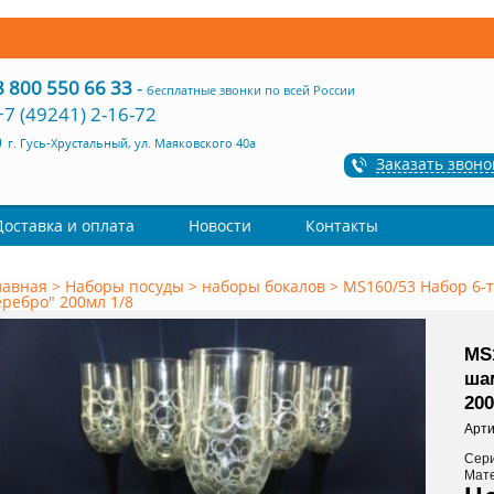
8 800 550 66 33
-
бесплатные звонки по всей России
+7 (49241) 2-16-72
г. Гусь-Хрустальный, ул. Маяковского 40а
Заказать звоно
Доставка и оплата
Новости
Контакты
лавная
>
Наборы посуды
>
наборы бокалов
>
MS160/53 Набор 6-
еребро" 200мл 1/8
MS1
ша
200
Арти
Сер
Мат