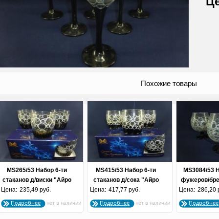
Похожие товары
MS265/53 Набор 6-ти
MS415/53 Набор 6-ти
MS3084/53 Н
стаканов д/виски "Айро
стаканов д/сока "Айро
фужеров/бре
Цена:
серебро" 300 мл 1/8
235,49 руб.
Цена:
серебро" 305мл 1/8
417,77 руб.
Цена:
286,20 
сереб
Подробнее
Подробнее
Подробнее