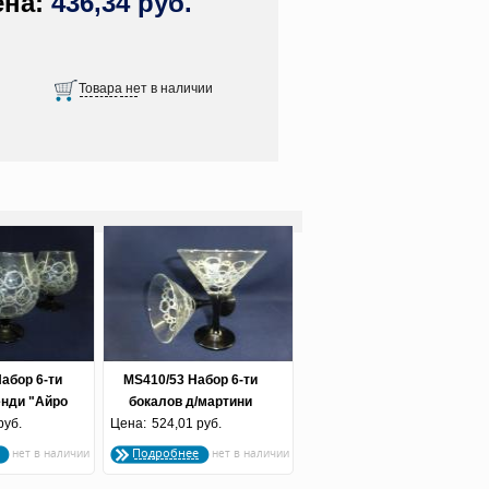
436,34 руб.
абор 6-ти
MS410/53 Набор 6-ти
нди "Айро
бокалов д/мартини
руб.
ро"
Цена:
"Айро серебро" 170мл
524,01 руб.
1/4
Подробнее