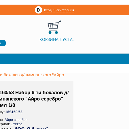
Вход / Регистрация
КОРЗИНА ПУСТА.
к
ти бокалов д/шампанского "Айро
60/53 Набор 6-ти бокалов д/
мпанского "Айро серебро"
мл 1/8
кул:
MS160/53
ия:
Айро серебро
ериал:
Стекло