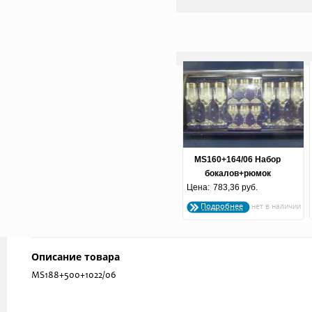
MS160+164/06 Набор
бокалов+рюмок
Цена:
"Батерфляй" 1/5
783,36 руб.
Подробнее
Описание товара
MS188+500+1022/06