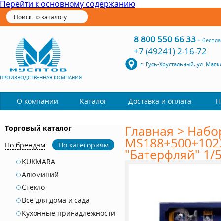
Перейти к основному содержанию
8 800 550 66 33
-
беспла
+7 (49241) 2-16-72
г. Гусь-Хрустальный, ул. Маяк
ПРОИЗВОДСТВЕННАЯ КОМПАНИЯ
Каталог
О компании
Доставка и оплата
Н
Главная
>
Набо
Торговый каталог
MS188+500+102
По брендам
По категориям
"Батерфляй" 1/
KUKMARA
Алюминий
Стекло
Все для дома и сада
Кухонные принадлежности