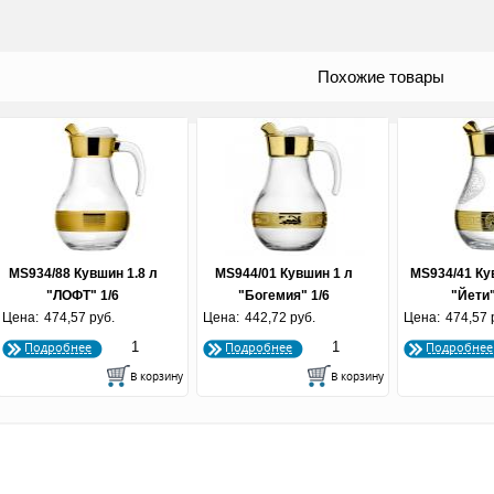
Похожие товары
MS934/88 Кувшин 1.8 л
MS944/01 Кувшин 1 л
MS934/41 Ку
"ЛОФТ" 1/6
"Богемия" 1/6
"Йети"
Цена:
474,57 руб.
Цена:
442,72 руб.
Цена:
474,57 
Подробнее
Подробнее
Подробнее