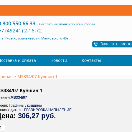
8 800 550 66 33
-
бесплатные звонки по всей России
+7 (49241) 2-16-72
г. Гусь-Хрустальный, ул. Маяковского 40а
Заказать звоно
Доставка и оплата
Новости
Контакты
лавная
>
MS334/07 Кувшин 1
S334/07 Кувшин 1
тикул:
MS334/07
ерия:
Графины / кувшины
роизводитель:
ГРАВИРОВКА/НАПЫЛЕНИЕ
306,27 руб.