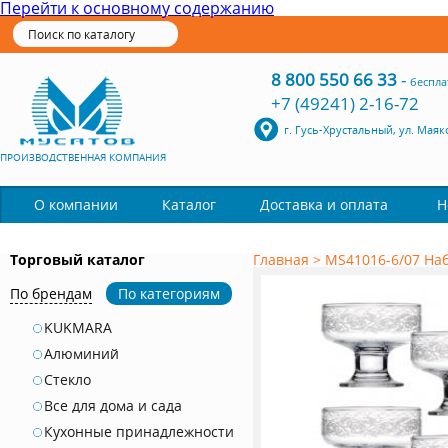
Перейти к основному содержанию
8 800 550 66 33
-
беспла
+7 (49241) 2-16-72
г. Гусь-Хрустальный, ул. Маяк
ПРОИЗВОДСТВЕННАЯ КОМПАНИЯ
Каталог
О компании
Доставка и оплата
Н
Торговый каталог
Главная
>
MS41016-6/07 Наб
По брендам
По категориям
KUKMARA
Алюминий
Стекло
Все для дома и сада
Кухонные принадлежности