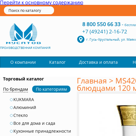
Перейти к основному содержанию
8 800 550 66 33
-
беспла
+7 (49241) 2-16-72
г. Гусь-Хрустальный, ул. Маяк
ПРОИЗВОДСТВЕННАЯ КОМПАНИЯ
Каталог
О компании
Доставка и оплата
Н
Главная
>
MS420
Торговый каталог
блюдцами 120 м
По брендам
По категориям
KUKMARA
Алюминий
Стекло
Все для дома и сада
Кухонные принадлежности