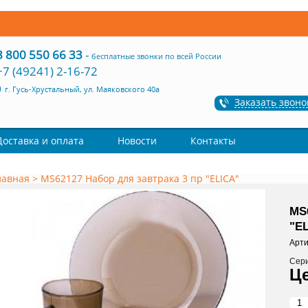
8 800 550 66 33
-
бесплатные звонки по всей России
+7 (49241) 2-16-72
г. Гусь-Хрустальный, ул. Маяковского 40а
Заказать звоно
Доставка и оплата
Новости
Контакты
лавная
>
MS62127 Набор для завтрака 3 пр "ELICA"
MS
"E
Арти
Сер