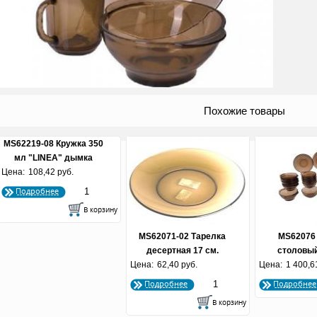
Похожие товары
MS62219-08 Кружка 350
мл "LINEA" дымка
Цена:
108,42 руб.
Подробнее
MS62071-02 Тарелка
MS62076
десертная 17 см.
столовый
Цена:
"BASILICO" дымка
62,40 руб.
Цена:
Базилико
1 400,6
Подробнее
Подробнее