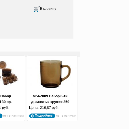
 Набор
MS62009 Набор 6-ти
 30 пр.
дымчатых кружек 250
 дымка
1 руб.
Цена:
мл. (62008) в лотке
216,87 руб.
Подробнее