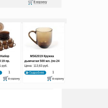
 Набор
MS62019 Кружка
 19 пр.
дымчатая 500 мл. (по 24
 дымка
1 руб.
Цена:
113,63 руб.
шт.)
Подробнее