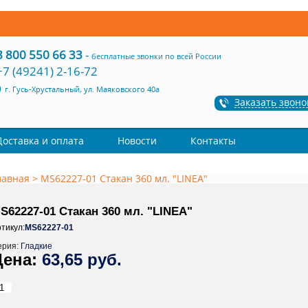
8 800 550 66 33
-
бесплатные звонки по всей России
+7 (49241) 2-16-72
г. Гусь-Хрустальный, ул. Маяковского 40а
Заказать звоно
Доставка и оплата
Новости
Контакты
лавная
>
MS62227-01 Стакан 360 мл. "LINEA"
S62227-01 Стакан 360 мл. "LINEA"
тикул:
MS62227-01
ерия:
Гладкие
63,65 руб.