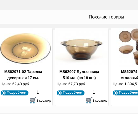
Похожие товары
MS62071-02 Тарелка
MS62007 Бульонница
MS62074
десертная 17 см.
510 мл. (по 18 шт.)
столовый
Цена:
"BASILICO" дымка
62,40 руб.
Цена:
67,73 руб.
Цена:
Базилико
1 394,5
Подробнее
Подробнее
Подробнее