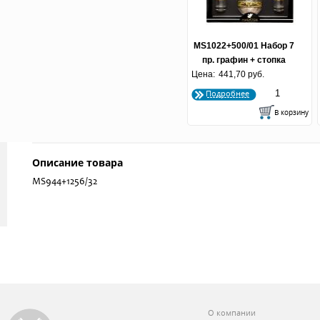
MS1022+500/01 Набор 7
пр. графин + стопка
Цена:
"Богемия" 1/4
441,70 руб.
Подробнее
Описание товара
MS944+1256/32
О компании