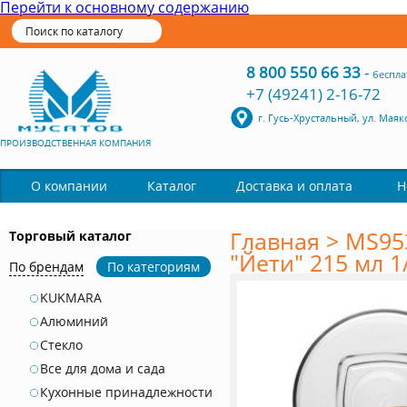
Перейти к основному содержанию
8 800 550 66 33
-
беспла
+7 (49241) 2-16-72
г. Гусь-Хрустальный, ул. Маяк
ПРОИЗВОДСТВЕННАЯ КОМПАНИЯ
Каталог
О компании
Доставка и оплата
Н
Главная
>
MS95
Торговый каталог
"Йети" 215 мл 1
По брендам
По категориям
KUKMARA
Алюминий
Стекло
Все для дома и сада
Кухонные принадлежности