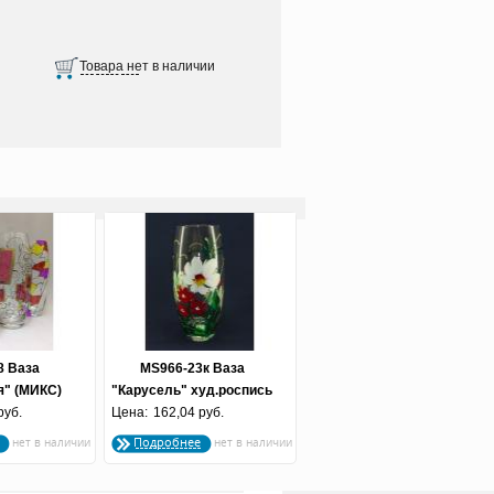
8 Ваза
MS966-23к Ваза
я" (МИКС)
"Карусель" худ.роспись
 49/78
руб.
Цена:
162,04 руб.
Подробнее