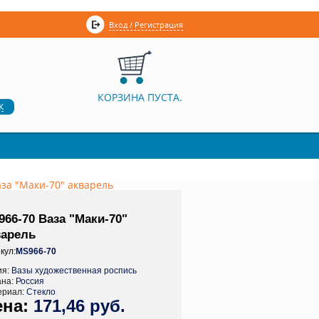
Вход / Регистрация
КОРЗИНА ПУСТА.
к
за "Маки-70" акварель
66-70 Ваза "Маки-70"
варель
кул:
MS966-70
ия:
Вазы художественная роспись
ана:
Россия
ериал:
Стекло
171,46 руб.