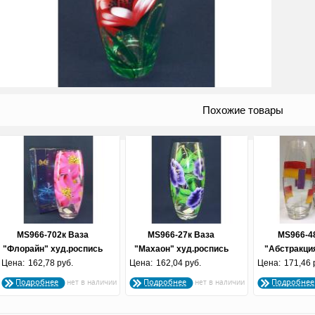
Похожие товары
MS966-702к Ваза
MS966-27к Ваза
MS966-4
"Флорайн" худ.роспись
"Махаон" худ.роспись
"Абстракци
Цена:
162,78 руб.
Цена:
162,04 руб.
Цена:
акварель
171,46 
Подробнее
Подробнее
Подробнее