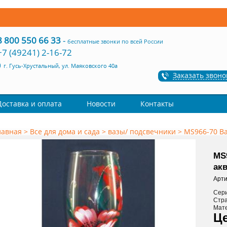
8 800 550 66 33
-
бесплатные звонки по всей России
+7 (49241) 2-16-72
г. Гусь-Хрустальный, ул. Маяковского 40а
Заказать звоно
Доставка и оплата
Новости
Контакты
лавная
>
Все для дома и сада
>
вазы/ подсвечники
>
MS966-70 Ва
MS9
ак
Арти
Сер
Стр
Мат