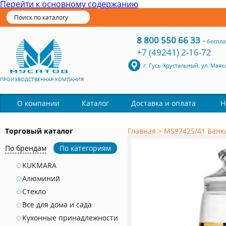
Перейти к основному содержанию
8 800 550 66 33
-
беспла
+7 (49241) 2-16-72
г. Гусь-Хрустальный, ул. Маяк
ПРОИЗВОДСТВЕННАЯ КОМПАНИЯ
Каталог
О компании
Доставка и оплата
Н
Торговый каталог
Главная
>
MS97425/41 Банка
По брендам
По категориям
KUKMARA
Алюминий
Стекло
Все для дома и сада
Кухонные принадлежности