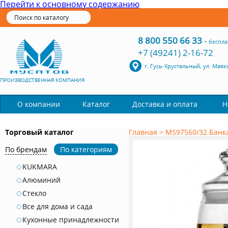
Перейти к основному содержанию
8 800 550 66 33
-
беспла
+7 (49241) 2-16-72
г. Гусь-Хрустальный, ул. Маяк
ПРОИЗВОДСТВЕННАЯ КОМПАНИЯ
Каталог
О компании
Доставка и оплата
Н
Торговый каталог
Главная
>
MS97560/32 Банка
По брендам
По категориям
KUKMARA
Алюминий
Стекло
Все для дома и сада
Кухонные принадлежности