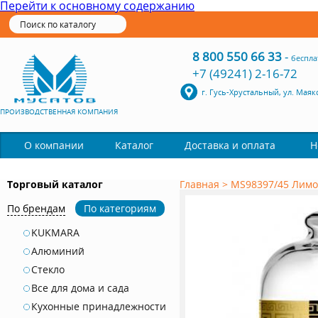
Перейти к основному содержанию
8 800 550 66 33
-
беспла
+7 (49241) 2-16-72
г. Гусь-Хрустальный, ул. Маяк
ПРОИЗВОДСТВЕННАЯ КОМПАНИЯ
Каталог
О компании
Доставка и оплата
Н
Торговый каталог
Главная
>
MS98397/45 Лимо
По брендам
По категориям
KUKMARA
Алюминий
Стекло
Все для дома и сада
Кухонные принадлежности