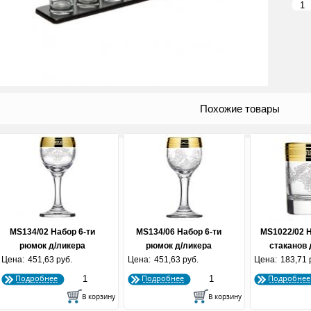
Похожие товары
MS134/02 Набор 6-ти
MS134/06 Набор 6-ти
MS1022/02 Н
рюмок д/ликера
рюмок д/ликера
стаканов 
Цена:
"Гармония" 60 мл 1/8
451,63 руб.
Цена:
"Батерфляй" 60 мл 1/8
451,63 руб.
Цена:
"Гармония" 
183,71 
Подробнее
Подробнее
Подробнее