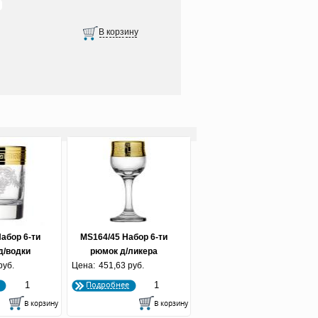
абор 6-ти
MS164/45 Набор 6-ти
д/водки
рюмок д/ликера
60 мл 1/8
руб.
Цена:
"Олимп" 60 мл 1/8
451,63 руб.
Подробнее