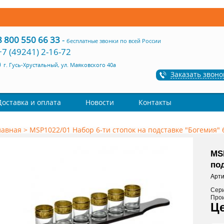
8 800 550 66 33
-
бесплатные звонки по всей России
+7 (49241) 2-16-72
г. Гусь-Хрустальный, ул. Маяковского 40а
Заказать звоно
Доставка и оплата
Новости
Контакты
лавная
>
MSP1022/01 Набор 6-ти стопок на подставке "Богемия" 
MSP
под
Арти
Сер
Про