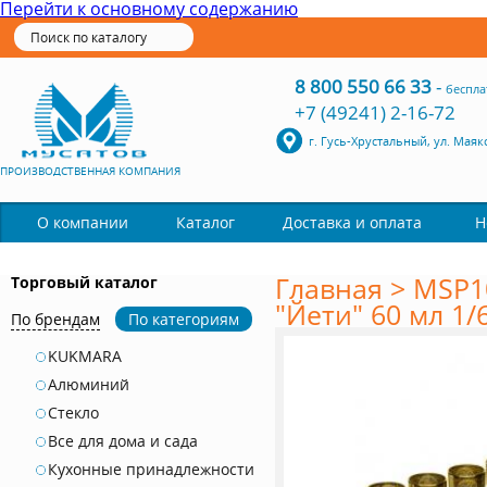
Перейти к основному содержанию
8 800 550 66 33
-
беспла
+7 (49241) 2-16-72
г. Гусь-Хрустальный, ул. Маяк
ПРОИЗВОДСТВЕННАЯ КОМПАНИЯ
Каталог
О компании
Доставка и оплата
Н
Главная
>
MSP10
Торговый каталог
"Йети" 60 мл 1/
По брендам
По категориям
KUKMARA
Алюминий
Стекло
Все для дома и сада
Кухонные принадлежности