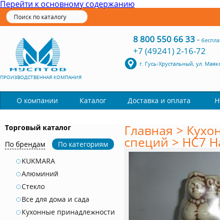
Перейти к основному содержанию
8 800 550 66 33
-
беспла
+7 (49241) 2-16-72
г. Гусь-Хрустальный, ул. Маяк
ПРОИЗВОДСТВЕННАЯ КОМПАНИЯ
Каталог
О компании
Доставка и оплата
Н
Главная
>
Кухо
Торговый каталог
специй
>
НС7 Н
По брендам
По категориям
KUKMARA
Алюминий
Стекло
Все для дома и сада
Кухонные принадлежности