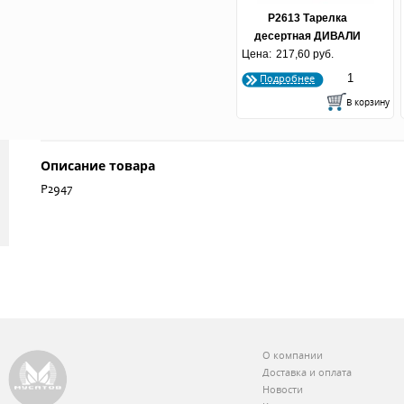
P2613 Тарелка
десертная ДИВАЛИ
Цена:
ЛАЙТ ТЮРКУАЗ 19 см
217,60 руб.
(1/24шт.)
Подробнее
Описание товара
P2947
О компании
Доставка и оплата
Новости