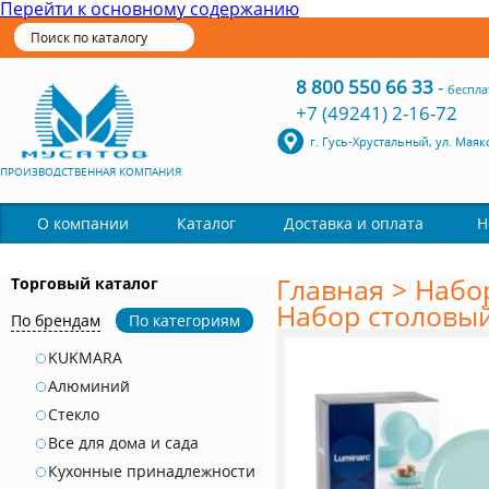
Перейти к основному содержанию
8 800 550 66 33
-
беспла
+7 (49241) 2-16-72
г. Гусь-Хрустальный, ул. Маяк
ПРОИЗВОДСТВЕННАЯ КОМПАНИЯ
Каталог
О компании
Доставка и оплата
Н
Главная
>
Набо
Торговый каталог
Набор столовы
По брендам
По категориям
KUKMARA
Алюминий
Стекло
Все для дома и сада
Кухонные принадлежности