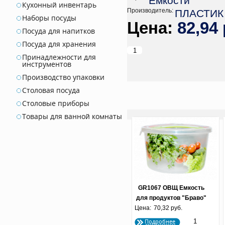
Ёмкости
Кухонный инвентарь
Производитель:
ПЛАСТИК
Наборы посуды
82,94 
Посуда для напитков
Посуда для хранения
Принадлежности для
инструментов
Производство упаковки
Столовая посуда
Столовые приборы
Товары для ванной комнаты
GR1067 ОВЩ Емкость
для продуктов "Браво"
Цена:
Овощи круглая 0.75 л.
70,32 руб.
Подробнее