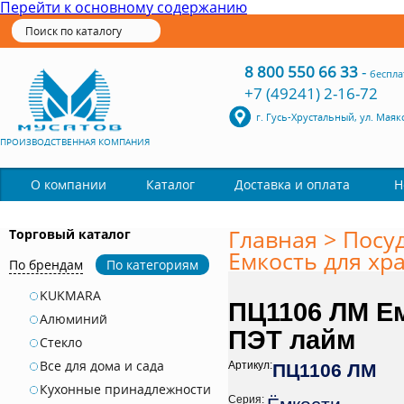
Перейти к основному содержанию
8 800 550 66 33
-
беспла
+7 (49241) 2-16-72
г. Гусь-Хрустальный, ул. Маяк
ПРОИЗВОДСТВЕННАЯ КОМПАНИЯ
Каталог
О компании
Доставка и оплата
Н
Главная
>
Посу
Торговый каталог
Емкость для хр
По брендам
По категориям
KUKMARA
ПЦ1106 ЛМ Ем
Алюминий
ПЭТ лайм
Стекло
Все для дома и сада
Артикул:
ПЦ1106 ЛМ
Кухонные принадлежности
Серия: