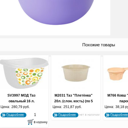
Похожие товары
SV3997 МОД Таз
М2031 Таз "Плетёнка"
М766 Ковш 
овальный 16 л.
20л. (слон. кость) (по 5
паро
Цена:
"Ориджинал" Модерн
280,79 руб.
Цена:
251,87 руб.
шт.)
Цена:
38,18 р
Подробнее
Подробнее
Подробнее