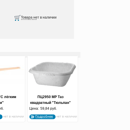
"С лёгким
ПЦ2950 МР Таз
м"
квадратный "Тюльпан"
уб.
Цена:
6 л. мраморный
59,84 руб.
Подробнее