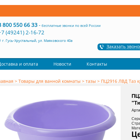
8 800 550 66 33
-
бесплатные звонки по всей России
+7 (49241) 2-16-72
г. Гусь-Хрустальный, ул. Маяковского 40а
Заказать звоно
Доставка и оплата
Новости
Контакты
лавная
>
Товары для ванной комнаты
>
тазы
>
ПЦ2916 ЛВД Таз к
ПЦ
"Т
Арти
Сер
Стр
Мат