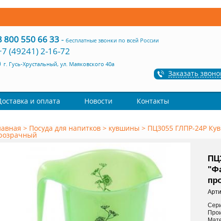
8 800 550 66 33
-
бесплатные звонки по всей России
+7 (49241) 2-16-72
г. Гусь-Хрустальный, ул. Маяковского 40а
Заказать звоно
Доставка и оплата
Новости
Контакты
лавная
>
Посуда для напитков
>
кувшины
>
ПЦ3055 ГЛПР-24Р Кув
розрачный
ПЦ
"Фа
пр
Арти
Сер
Про
Мат