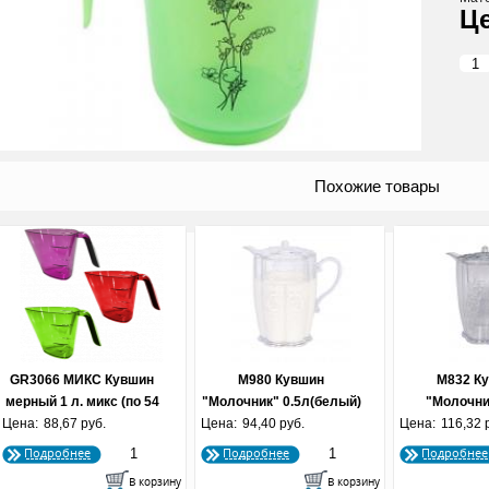
Похожие товары
GR3066 МИКС Кувшин
М980 Кувшин
М832 К
мерный 1 л. микс (по 54
"Молочник" 0.5л(белый)
"Молочни
Цена:
88,67 руб.
шт.)
Цена:
94,40 руб.
Цена:
116,32 
Подробнее
Подробнее
Подробнее