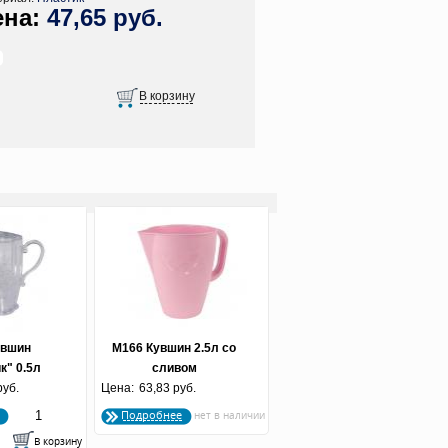
47,65 руб.
увшин
М166 Кувшин 2.5л со
к" 0.5л
сливом
руб.
Цена:
63,83 руб.
Подробнее