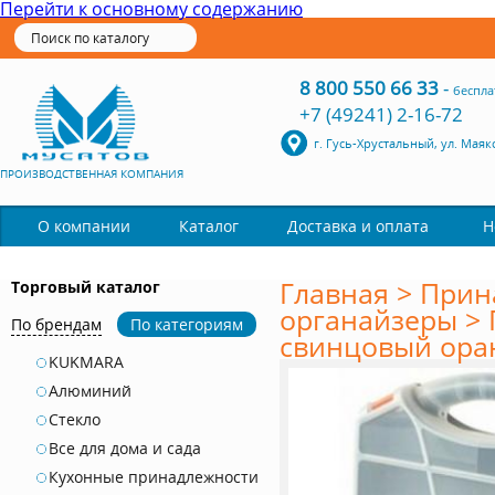
Перейти к основному содержанию
8 800 550 66 33
-
беспла
+7 (49241) 2-16-72
г. Гусь-Хрустальный, ул. Маяк
ПРОИЗВОДСТВЕННАЯ КОМПАНИЯ
Каталог
О компании
Доставка и оплата
Н
Главная
>
Прин
Торговый каталог
органайзеры
>
По брендам
По категориям
свинцовый оран
KUKMARA
Алюминий
Стекло
Все для дома и сада
Кухонные принадлежности