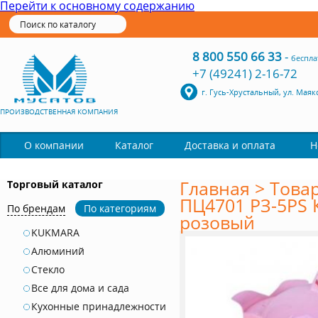
Перейти к основному содержанию
8 800 550 66 33
-
беспла
+7 (49241) 2-16-72
г. Гусь-Хрустальный, ул. Маяк
ПРОИЗВОДСТВЕННАЯ КОМПАНИЯ
Каталог
О компании
Доставка и оплата
Н
Главная
>
Това
Торговый каталог
ПЦ4701 РЗ-5РS 
По брендам
По категориям
розовый
KUKMARA
Алюминий
Стекло
Все для дома и сада
Кухонные принадлежности