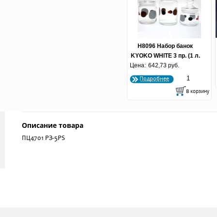
H8096 Набор банок
KYOKO WHITE 3 пр. (1 л.
Цена:
0.75 л. 0.5 л.) Н9972 ( по
642,73 руб.
3 шт)
Подробнее
Описание товара
ПЦ4701 РЗ-5РS