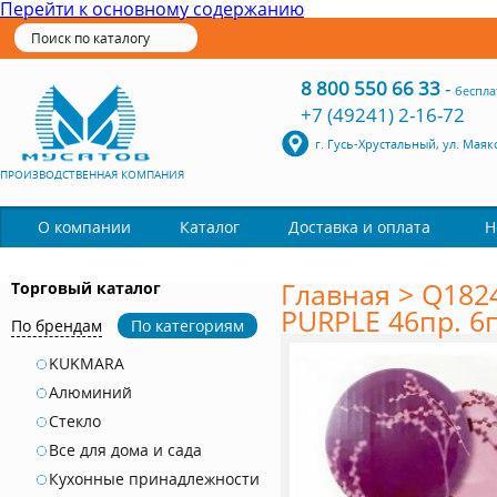
Перейти к основному содержанию
8 800 550 66 33
-
беспла
+7 (49241) 2-16-72
г. Гусь-Хрустальный, ул. Маяк
ПРОИЗВОДСТВЕННАЯ КОМПАНИЯ
Каталог
О компании
Доставка и оплата
Н
Главная
>
Q182
Торговый каталог
PURPLE 46пр. 6
По брендам
По категориям
KUKMARA
Алюминий
Стекло
Все для дома и сада
Кухонные принадлежности