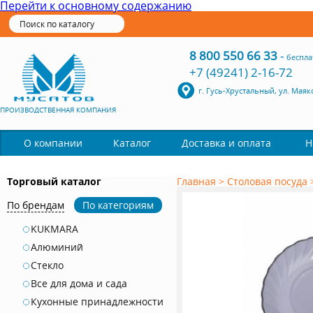
Перейти к основному содержанию
8 800 550 66 33
-
беспла
+7 (49241) 2-16-72
г. Гусь-Хрустальный, ул. Маяк
ПРОИЗВОДСТВЕННАЯ КОМПАНИЯ
Каталог
О компании
Доставка и оплата
Н
Торговый каталог
Главная
>
Столовая посуда
По брендам
По категориям
KUKMARA
Алюминий
Стекло
Все для дома и сада
Кухонные принадлежности